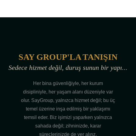
SAY GROUP'LA TANIŞIN
Sedece hizmet değil, duruş sunun bir yapı...
Her bina güvenliğiyle, her kurum
disipliniyle, her yaşam alanı düzeniyle var
olur. SayGroup, yalnızca hizmet değil; bu üç
temel üzerine inşa edilmiş bir yaklaşımı
temsil eder. Biz işimizi yaparken yalnızca
sahada değil; zihninizde, karar
süreçlerinizde de yer alırız.