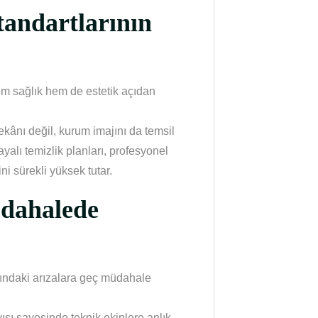
tandartlarının
em sağlık hem de estetik açıdan
kânı değil, kurum imajını da temsil
alı temizlik planları, profesyonel
ni sürekli yüksek tutar.
üdahalede
sındaki arızalara geç müdahale
şı sayesinde teknik ekiplere anlık