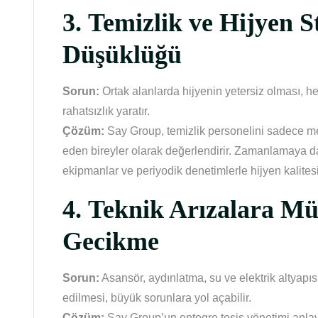
3.
Temizlik ve Hijyen S
Düşüklüğü
Sorun:
Ortak alanlarda hijyenin yetersiz olması, h
rahatsızlık yaratır.
Çözüm:
Say Group, temizlik personelini sadece me
eden bireyler olarak değerlendirir. Zamanlamaya day
ekipmanlar ve periyodik denetimlerle hijyen kalitesi
4.
Teknik Arızalara M
Gecikme
Sorun:
Asansör, aydınlatma, su ve elektrik altyapı
edilmesi, büyük sorunlara yol açabilir.
Çözüm:
Say Group’un entegre tesis yönetimi anlayı