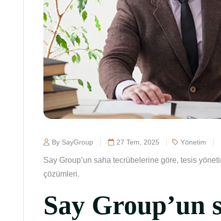
By SayGroup
27 Tem, 2025
Yönetim
Say Group’un saha tecrübelerine göre, tesis yöneti
çözümleri.
Say Group’un 