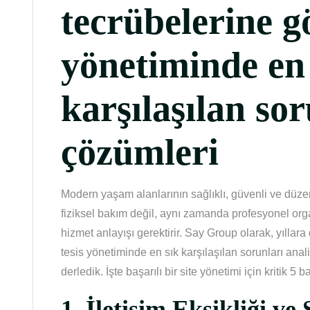
tecrübelerine gö
yönetiminde en
karşılaşılan so
çözümleri
Modern yaşam alanlarının sağlıklı, güvenli ve düzen
fiziksel bakım değil, aynı zamanda profesyonel org
hizmet anlayışı gerektirir. Say Group olarak, yılla
tesis yönetiminde en sık karşılaşılan sorunları anal
derledik. İşte başarılı bir site yönetimi için kritik 5 ba
1.
İletişim Eksikliği ve 