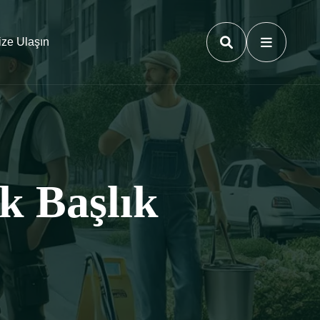
ize Ulaşın
k Başlık