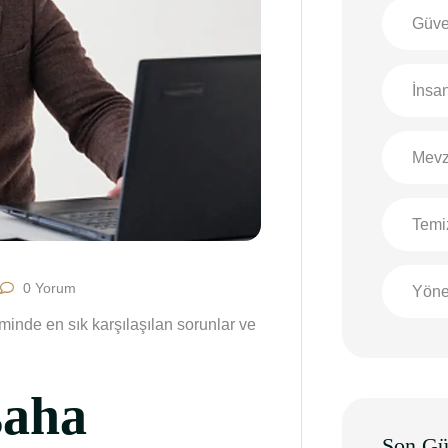
Güve
İnsa
Mevz
Temi
0 Yorum
Yöne
minde en sık karşılaşılan sorunlar ve
saha
Son Gü