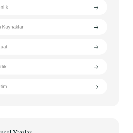
nlik
n Kaynakları
uat
zlik
tim
ncel Yazılar