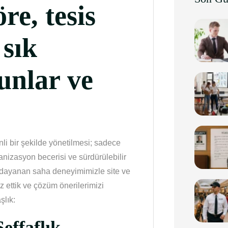
re, tesis
 sık
runlar ve
li bir şekilde yönetilmesi; sadece
anizasyon becerisi ve sürdürülebilir
ra dayanan saha deneyimimizle site ve
iz ettik ve çözüm önerilerimizi
şlık:
Şeffaflık