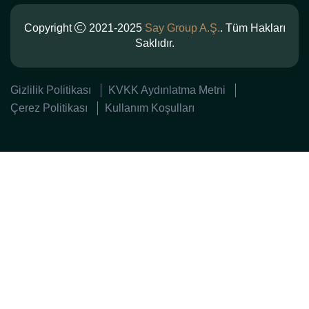
Copyright
2021-2025
Say Group A.Ş.
. Tüm Hakları
Saklıdır.
Gizlilik Politikası
KVKK Aydınlatma Metni
Çerez Politikası
Kullanım Koşulları