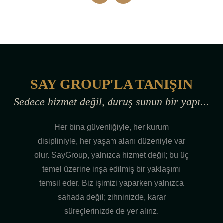
SAY GROUP'LA TANIŞIN
Sedece hizmet değil, duruş sunun bir yapı...
Her bina güvenliğiyle, her kurum
disipliniyle, her yaşam alanı düzeniyle var
olur. SayGroup, yalnızca hizmet değil; bu üç
temel üzerine inşa edilmiş bir yaklaşımı
temsil eder. Biz işimizi yaparken yalnızca
sahada değil; zihninizde, karar
süreçlerinizde de yer alırız.