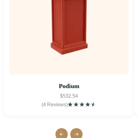
Podium
$
532.54
(4 Reviews)
5
üzerinden
4.50
oy
aldı