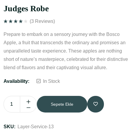
Judges Robe
(
3
Reviews)
5
üzerinden
Prepare to embark on a sensory journey with the Bosco
4.33
oy
aldı
Apple, a fruit that transcends the ordinary and promises an
unparalleled taste experience. These apples are nothing
short of nature’s masterpiece, celebrated for their distinctive
blend of flavors and their captivating visual allure.
Availability:
In Stock
Sepete Ekle
SKU:
Layer-Service-13